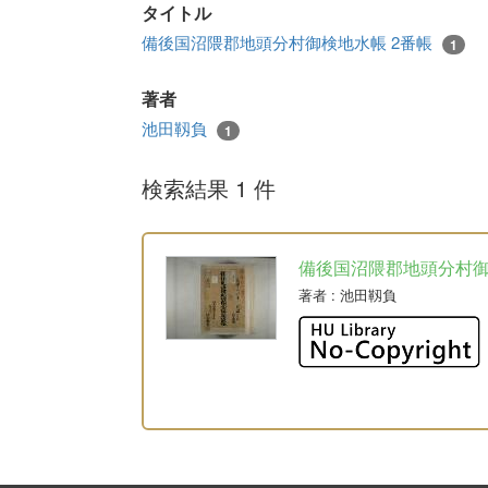
タイトル
備後国沼隈郡地頭分村御検地水帳 2番帳
1
著者
池田靱負
1
検索結果 1 件
備後国沼隈郡地頭分村
著者
: 池田靱負