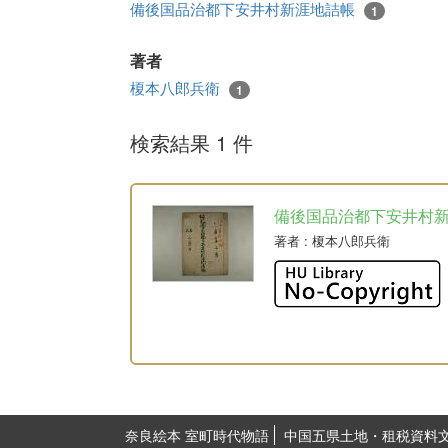
備後国品治都下安井村新涯地詰帳
1
著者
榎本八郎兵衛
1
検索結果 1 件
備後国品治都下安井村
著者
: 榎本八郎兵衛
奈良絵本 室町時代物語
中国五県土地・租税資料