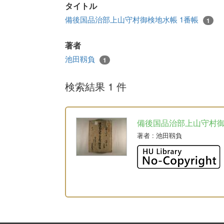
タイトル
備後国品治部上山守村御検地水帳 1番帳
1
著者
池田靱負
1
検索結果 1 件
備後国品治部上山守村
著者
: 池田靱負