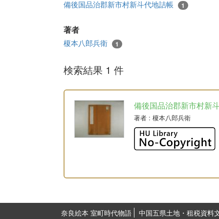
備後国品治郡新市村新斗代地詰帳
1
著者
榎本八郎兵衛
1
検索結果 1 件
備後国品治郡新市村新
著者
: 榎本八郎兵衛
奈良絵本 室町時代物語
中国五県土地・租税資料