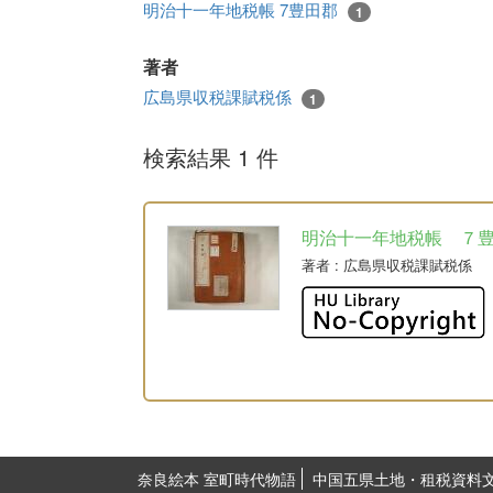
明治十一年地税帳 7豊田郡
1
著者
広島県収税課賦税係
1
検索結果 1 件
明治十一年地税帳 ７
著者
: 広島県収税課賦税係
奈良絵本 室町時代物語
中国五県土地・租税資料