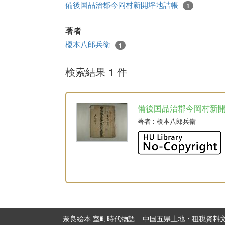
備後国品治郡今岡村新開坪地詰帳
1
著者
榎本八郎兵衛
1
検索結果 1 件
備後国品治郡今岡村新
著者
: 榎本八郎兵衛
奈良絵本 室町時代物語
中国五県土地・租税資料