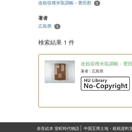
改租収穫米取調帳－豊田郡
1
著者
広島県
1
検索結果 1 件
改租収穫米取調帳－豊
著者
: 広島県
奈良絵本 室町時代物語
中国五県土地・租税資料