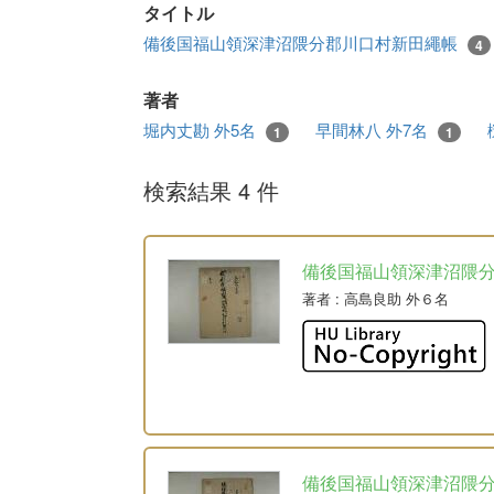
タイトル
備後国福山領深津沼隈分郡川口村新田繩帳
4
著者
堀内丈勘 外5名
早間林八 外7名
1
1
検索結果 4 件
備後国福山領深津沼隈
著者
: 高島良助 外６名
備後国福山領深津沼隈