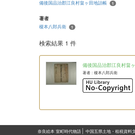
備後国品治郡江良村畠ヶ田地詰帳
1
著者
榎本八郎兵衛
1
検索結果 1 件
備後国品治郡江良村畠
著者
: 榎本八郎兵衛
奈良絵本 室町時代物語
中国五県土地・租税資料