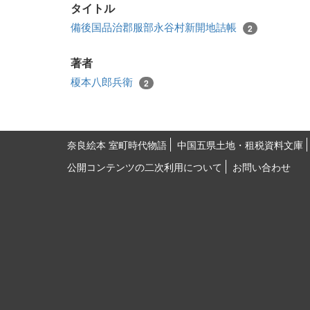
タイトル
備後国品治郡服部永谷村新開地詰帳
2
著者
榎本八郎兵衛
2
奈良絵本 室町時代物語
中国五県土地・租税資料文庫
公開コンテンツの二次利用について
お問い合わせ