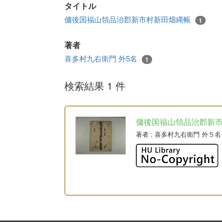
タイトル
傭後国福山領品治郡新市村新田畑縄帳
1
著者
喜多村九右衛門 外5名
1
検索結果 1 件
傭後国福山領品治郡新
著者
: 喜多村九右衛門 外５名