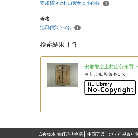
安那郡道上村山藪年貢小前帳
1
著者
池田靱負 外2名
1
検索結果 1 件
安那郡道上村山藪年貢
著者
: 池田靱負 外２名
奈良絵本 室町時代物語
中国五県土地・租税資料