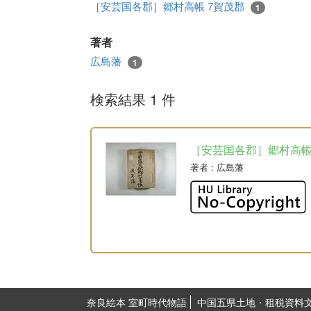
［安芸国各郡］郷村高帳 7賀茂郡
1
著者
広島藩
1
検索結果 1 件
［安芸国各郡］郷村高
著者
: 広島藩
奈良絵本 室町時代物語
中国五県土地・租税資料