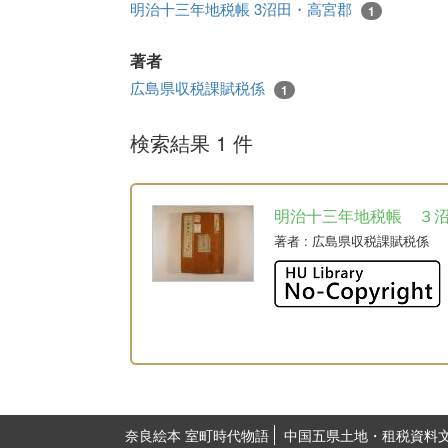
明治十三年地税帳 3沼田・高宮郡
1
著者
広島県収税課賦税係
1
検索結果 1 件
明治十三年地税帳 ３
著者
: 広島県収税課賦税係
奈良絵本 室町時代物語
中国五県土地・租税資料