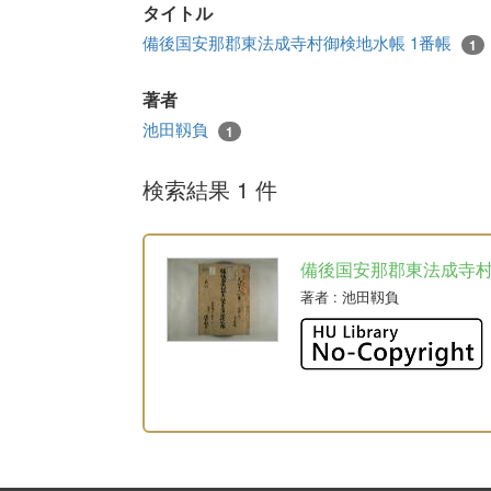
タイトル
備後国安那郡東法成寺村御検地水帳 1番帳
1
著者
池田靱負
1
検索結果 1 件
備後国安那郡東法成寺
著者
: 池田靱負