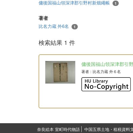
傭後国福山領深津郡引野村新畑繩帳
1
著者
比名力蔵 外6名
1
検索結果 1 件
傭後国福山領深津郡引
著者
: 比名力蔵 外６名
奈良絵本 室町時代物語
中国五県土地・租税資料