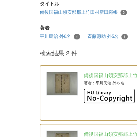
タイトル
備後国福山領安那郡上竹田村新田繩帳
2
著者
平川民治 外6名
斉藤源助 外5名
1
1
検索結果 2 件
備後国福山領安那郡上
著者
: 平川民治 外６名
備後国福山領安那郡上