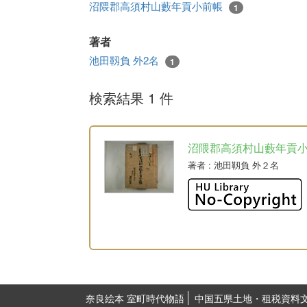
沼隈郡高須村山藪年貢小前帳
1
著者
池田靱負 外2名
1
検索結果 1 件
沼隈郡高須村山藪年貢
著者
: 池田靱負 外２名
奈良絵本 室町時代物語
中国五県土地・租税資料