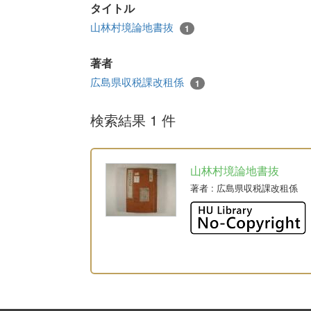
タイトル
山林村境論地書抜
1
著者
広島県収税課改租係
1
検索結果 1 件
山林村境論地書抜
著者
: 広島県収税課改租係