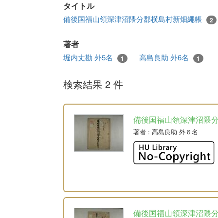
タイトル
備後国福山領深津沼隈分郡横島村新畑繩帳
2
著者
堀内丈勘 外5名
高島良助 外6名
1
1
検索結果 2 件
備後国福山領深津沼隈
著者
: 高島良助 外６名
備後国福山領深津沼隈