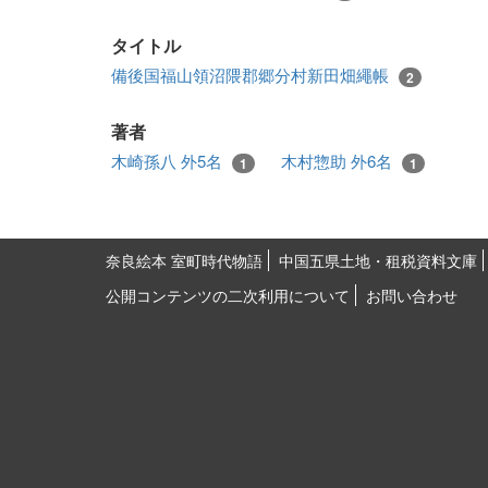
タイトル
備後国福山領沼隈郡郷分村新田畑繩帳
2
著者
木崎孫八 外5名
木村惣助 外6名
1
1
奈良絵本 室町時代物語
中国五県土地・租税資料文庫
公開コンテンツの二次利用について
お問い合わせ