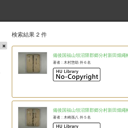
検索結果 2 件
帳
備後国福山領沼隈郡郷分村新田畑繩
著者
: 木村惣助 外６名
備後国福山領沼隈郡郷分村新田畑繩
著者
: 木崎孫八 外５名