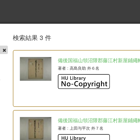
検索結果 3 件
帳
備後国福山領沼隈郡藤江村新屋鋪繩
著者
: 高島良助 外６名
備後国福山領沼隈郡藤江村新屋鋪繩
著者
: 上田与平次 外７名