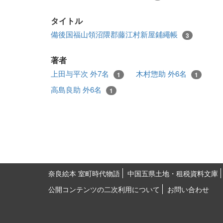
タイトル
備後国福山領沼隈郡藤江村新屋鋪繩帳
3
著者
上田与平次 外7名
木村惣助 外6名
1
1
高島良助 外6名
1
奈良絵本 室町時代物語
中国五県土地・租税資料文庫
公開コンテンツの二次利用について
お問い合わせ