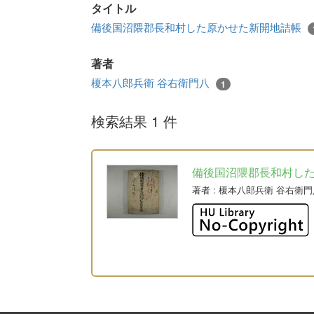
タイトル
備後国沼隈郡長和村した原かせた新開地詰帳
著者
榎本八郎兵衛 谷右衛門八
1
検索結果 1 件
備後国沼隈郡長和村し
著者
: 榎本八郎兵衛 谷右衛門