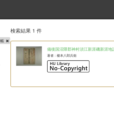
検索結果 1 件
詰帳
備後国沼隈郡神村須江新涯磯新涯地
著者
: 榎本八郎兵衛