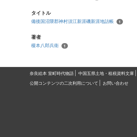
タイトル
備後国沼隈郡神村須江新涯磯新涯地詰帳
1
著者
榎本八郎兵衛
1
奈良絵本 室町時代物語
中国五県土地・租税資料文庫
公開コンテンツの二次利用について
お問い合わせ