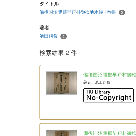
タイトル
備後国沼隈郡早戸村御検地水帳 1番帳
2
著者
池田靱負
2
検索結果 2 件
備後国沼隈郡早戸村御
著者
: 池田靱負
備後国沼隈郡早戸村御