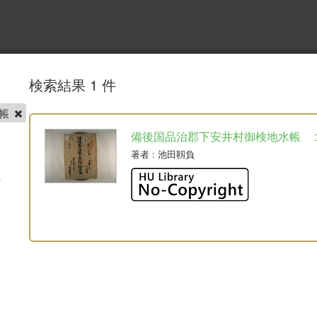
検索結果 1 件
番帳
備後国品治郡下安井村御検地水帳 
著者
: 池田靱負