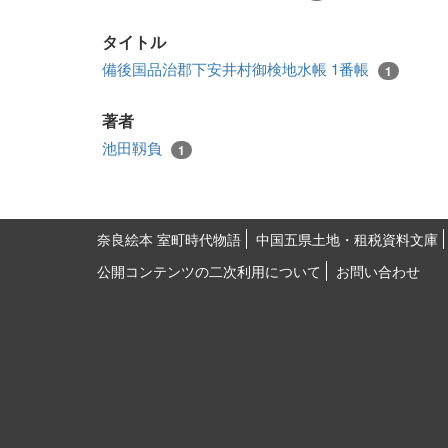
タイトル
備後国品治郡下安井村御検地水帳 1番帳
1
著者
池田靱負
1
奈良絵本 室町時代物語
中国五県土地・租税資料文庫
公開コンテンツの二次利用について
お問い合わせ