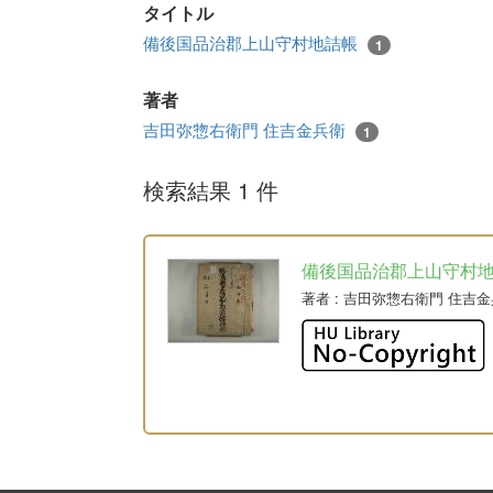
タイトル
備後国品治郡上山守村地詰帳
1
著者
吉田弥惣右衛門 住吉金兵衛
1
検索結果 1 件
備後国品治郡上山守村
著者
: 吉田弥惣右衛門 住吉