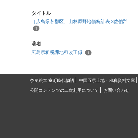
タイトル
［広島県各郡区］山林原野地価統計表 3佐伯郡
1
著者
広島県租税課地租改正係
1
奈良絵本 室町時代物語
中国五県土地・租税資料文庫
公開コンテンツの二次利用について
お問い合わせ