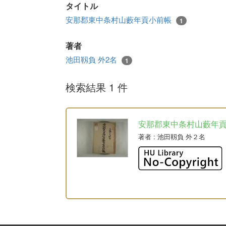
タイトル
安那郡東中条村山藪年貢小前帳
1
著者
池田靱負 外2名
1
検索結果 1 件
安那郡東中条村山藪年
著者
: 池田靱負 外２名