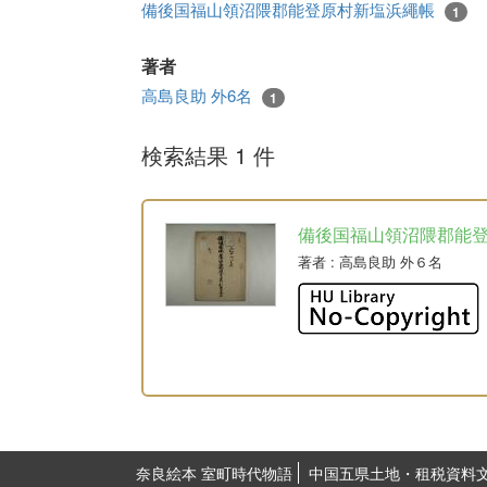
備後国福山領沼隈郡能登原村新塩浜繩帳
1
著者
高島良助 外6名
1
検索結果 1 件
備後国福山領沼隈郡能
著者
: 高島良助 外６名
奈良絵本 室町時代物語
中国五県土地・租税資料