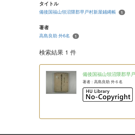
タイトル
備後国福山領沼隈郡早戸村新屋鋪縄帳
1
著者
高島良助 外6名
1
検索結果 1 件
備後国福山領沼隈郡早
著者
: 高島良助 外６名