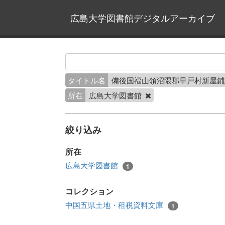
広島大学図書館デジタルアーカイブ
タイトル名
備後国福山領沼隈郡早戸村新屋
所在
広島大学図書館
絞り込み
所在
広島大学図書館
1
コレクション
中国五県土地・租税資料文庫
1