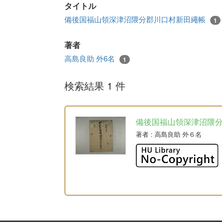
タイトル
備後国福山領深津沼隈分郡川口村新田繩帳
1
著者
高島良助 外6名
1
検索結果 1 件
備後国福山領深津沼隈
著者
: 高島良助 外６名