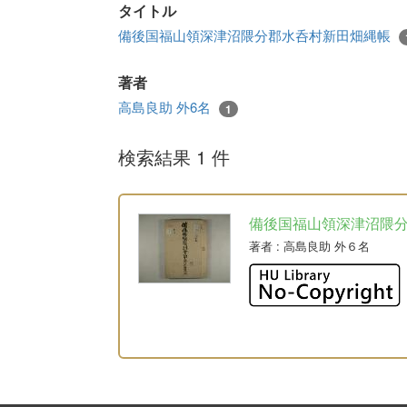
タイトル
備後国福山領深津沼隈分郡水呑村新田畑縄帳
著者
高島良助 外6名
1
検索結果 1 件
備後国福山領深津沼隈
著者
: 高島良助 外６名