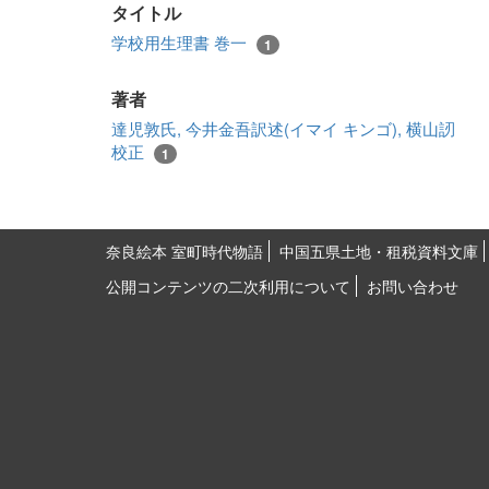
タイトル
学校用生理書 巻一
1
著者
達児敦氏, 今井金吾訳述(イマイ キンゴ), 横山訒
校正
1
奈良絵本 室町時代物語
中国五県土地・租税資料文庫
公開コンテンツの二次利用について
お問い合わせ