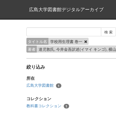
広島大学図書館デジタルアーカイブ
タイトル名
学校用生理書 巻一
著者
達児敦氏, 今井金吾訳述(イマイ キンゴ), 
絞り込み
所在
広島大学図書館
1
コレクション
教科書コレクション
1