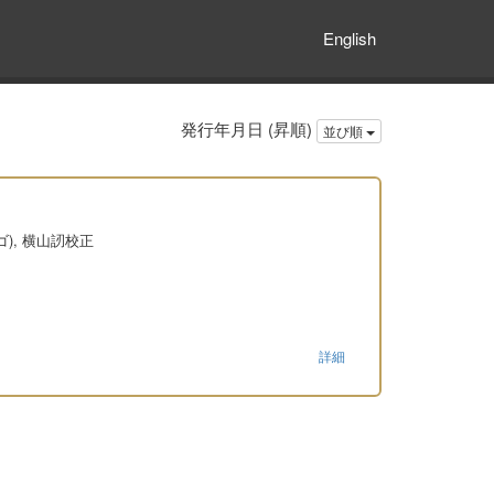
English
発行年月日 (昇順)
並び順
), 横山訒校正
詳細