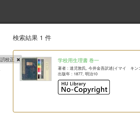
検索結果 1 件
横山訒校正
学校用生理書 巻一
著者
: 達児敦氏, 今井金吾訳述(イマイ キンゴ
出版年
: 1877, 明治10