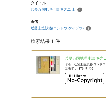
タイトル
兵要万国地理小誌 巻之二 上
1
著者
近藤圭造訳述(コンドウ ケイゾウ)
1
検索結果 1 件
兵要万国地理小誌 巻之二
著者
: 近藤圭造訳述(コンドウ
出版年
: 1876, 明治9