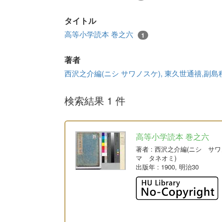
タイトル
高等小学読本 巻之六
1
著者
西沢之介編(ニシ サワノスケ), 東久世通禧,副
検索結果 1 件
高等小学読本 巻之六
著者
: 西沢之介編(ニシ サ
マ タネオミ)
出版年
: 1900, 明治30