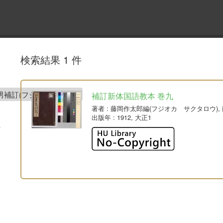
検索結果 1 件
男補訂(フジオ オトオ)
補訂新体国語教本 巻九
著者
: 藤岡作太郎編(フジオカ サクタロウ),
出版年
: 1912, 大正1