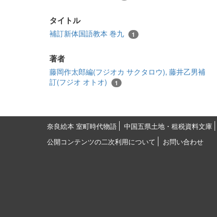
タイトル
補訂新体国語教本 巻九
1
著者
藤岡作太郎編(フジオカ サクタロウ), 藤井乙男補
訂(フジオ オトオ)
1
奈良絵本 室町時代物語
中国五県土地・租税資料文庫
公開コンテンツの二次利用について
お問い合わせ