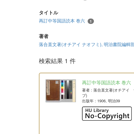
タイトル
再訂中等国語読本 巻六
1
著者
落合直文著(オチアイ ナオフミ), 明治書院編輯
検索結果 1 件
再訂中等国語読本 巻六
著者
: 落合直文著(オチアイ
ブ)
出版年
: 1906, 明治39