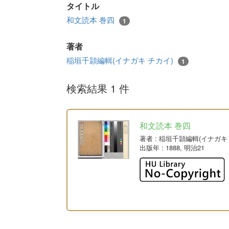
タイトル
和文読本 巻四
1
著者
稲垣千頴編輯(イナガキ チカイ)
1
検索結果 1 件
和文読本 巻四
著者
: 稲垣千頴編輯(イナガキ
出版年
: 1888, 明治21