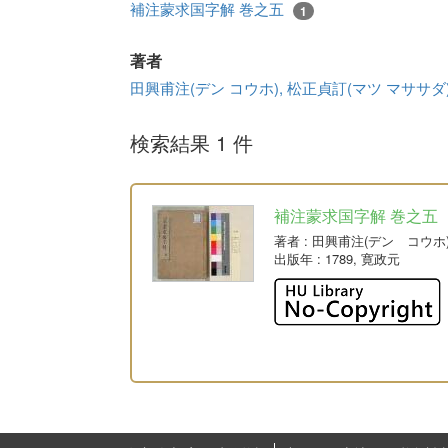
補注蒙求国字解 巻之五
1
著者
田興甫注(デン コウホ), 松正貞訂(マツ マササダ
検索結果 1 件
補注蒙求国字解 巻之五
著者
: 田興甫注(デン コウホ
出版年
: 1789, 寛政元