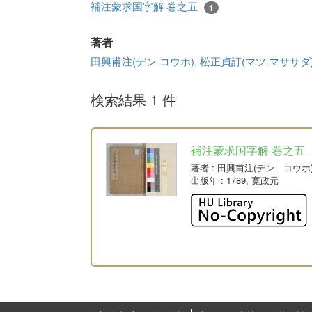
補注蒙求国字解 巻之五
1
著者
田興甫注(デン コウホ), 松正貞訂(マツ マササダ
検索結果 1 件
補注蒙求国字解 巻之五
著者
: 田興甫注(デン コウホ
出版年
: 1789, 寛政元