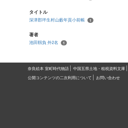
タイトル
深津郡坪生村山藪年貢小前帳
1
著者
池田靱負 外2名
1
奈良絵本 室町時代物語
中国五県土地・租税資料文庫
公開コンテンツの二次利用について
お問い合わせ