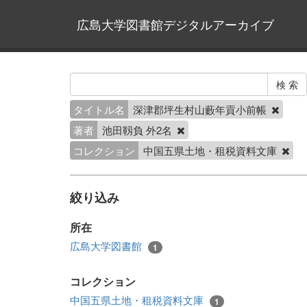
広島大学図書館デジタルアーカイブ
タイトル名
深津郡坪生村山藪年貢小前帳
著者
池田靱負 外2名
コレクション
中国五県土地・租税資料文庫
絞り込み
所在
広島大学図書館
1
コレクション
中国五県土地・租税資料文庫
1