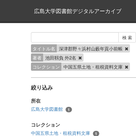
広島大学図書館デジタルアーカイブ
タイトル名
深津郡野々浜村山藪年貢小前帳
著者
池田靱負 外2名
コレクション
中国五県土地・租税資料文庫
絞り込み
所在
広島大学図書館
1
コレクション
中国五県土地・租税資料文庫
1