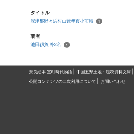
タイトル
深津郡野々浜村山藪年貢小前帳
1
著者
池田靱負 外2名
1
奈良絵本 室町時代物語
中国五県土地・租税資料文庫
公開コンテンツの二次利用について
お問い合わせ