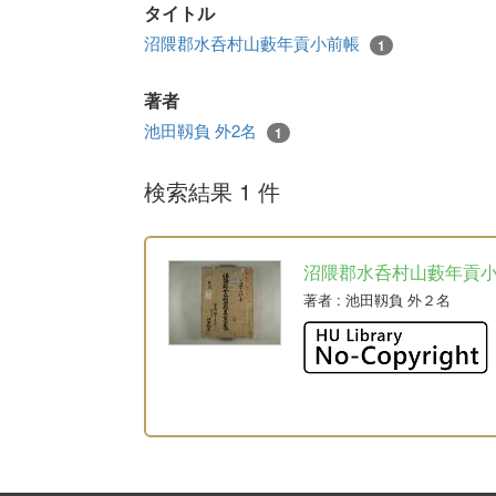
タイトル
沼隈郡水呑村山藪年貢小前帳
1
著者
池田靱負 外2名
1
検索結果 1 件
沼隈郡水呑村山藪年貢
著者
: 池田靱負 外２名