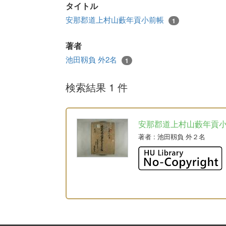
タイトル
安那郡道上村山藪年貢小前帳
1
著者
池田靱負 外2名
1
検索結果 1 件
安那郡道上村山藪年貢
著者
: 池田靱負 外２名