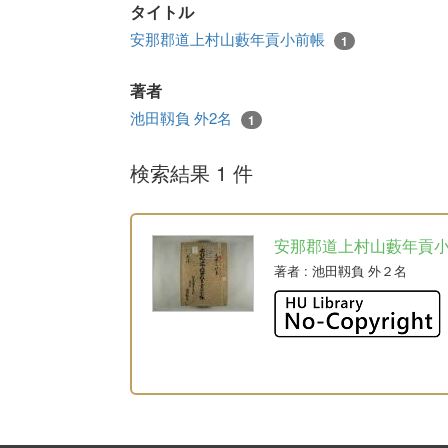
タイトル
安那郡道上村山藪年貢小前帳
1
著者
池田靱負 外2名
1
検索結果 1 件
安那郡道上村山藪年貢
著者
: 池田靱負 外２名