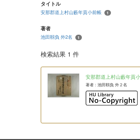
タイトル
安那郡道上村山藪年貢小前帳
1
著者
池田靱負 外2名
1
検索結果 1 件
安那郡道上村山藪年貢
著者
: 池田靱負 外２名