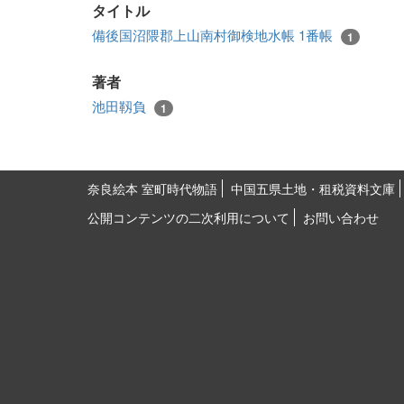
タイトル
備後国沼隈郡上山南村御検地水帳 1番帳
1
著者
池田靱負
1
奈良絵本 室町時代物語
中国五県土地・租税資料文庫
公開コンテンツの二次利用について
お問い合わせ