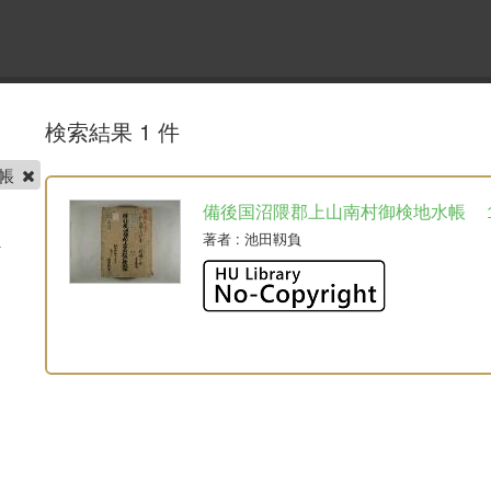
検索結果 1 件
番帳
備後国沼隈郡上山南村御検地水帳 
著者
: 池田靱負