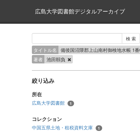
広島大学図書館デジタルアーカイブ
タイトル名
備後国沼隈郡上山南村御検地水帳 1
著者
池田靱負
絞り込み
所在
広島大学図書館
1
コレクション
中国五県土地・租税資料文庫
1