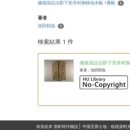
備後国品治郡下安井村御検地水帳 1番帳
1
著者
池田靱負
1
検索結果 1 件
備後国品治郡下安井村
著者
: 池田靱負
奈良絵本 室町時代物語
中国五県土地・租税資料