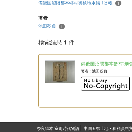
備後国沼隈郡本郷村御検地水帳 1番帳
1
著者
池田靱負
1
検索結果 1 件
備後国沼隈郡本郷村御
著者
: 池田靱負
奈良絵本 室町時代物語
中国五県土地・租税資料